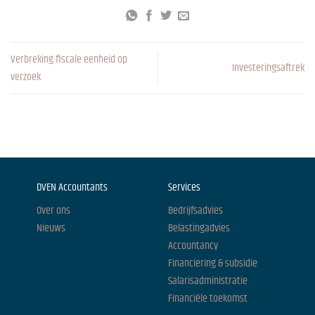
Verbreking fiscale eenheid op
Investeringsaftrek
verzoek
DVEN Accountants
Services
Over ons
Bedrijfsadvies
Nieuws
Belastingadvies
Accountancy
Financiering & subsidie
Salarisadministratie
Financiële toekomst