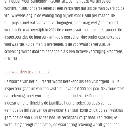
en hebben geen samenlevingscontract. De man bezit via zijn bv een
woning. In 2007 ondertekenen zij een verklaring dat als de man overlijdt, de
vrouw levenslang in de woning mag blijven voor € 500 per maand. De
huurprijs is niet vatbaar voor verhogingen, maar mag wel geïndexeerd
worden. De man overlijdt in 2021. De vrouw staat niet in zijn testament. De
inspecteur ziet de huurverklaring als een schenking onder opschortende
voorwaarde. Nu de man is overleden, is de voorwaarde vervuld. De
schenking wordt daarom behandeld als een fictieve verkrijging krachtens
erfrecht.
Hoe waardeer je zo’n recht?
De waarde van het huurrecht wordt berekend als een vruchtgebruik. De
inspecteur gaat uit van een vaste huur van € 6.000 per jaar. De vrouw stelt
dat rekening moet worden gehouden met indexatie. Door de
indexatiemogelijkheid is de jaarlijkse huur onzeker. Op basis van de
gemiddelde inflatie van de afgelopen tien jaar, komt zij uit op een geschat
gemiddelde van € 6.942 per jaar. De rechtbank volgt haar. Een redelijke
wetsuitleg brengt mee dat bij de waardering rekening wordt gehouden