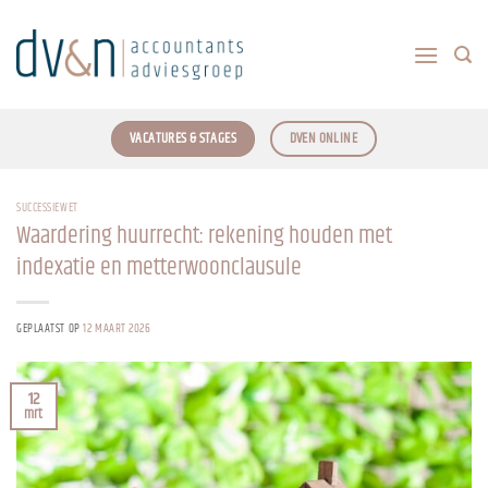
Ga
naar
inhoud
VACATURES & STAGES
DVEN ONLINE
SUCCESSIEWET
Waardering huurrecht: rekening houden met
indexatie en metterwoonclausule
GEPLAATST OP
12 MAART 2026
12
mrt