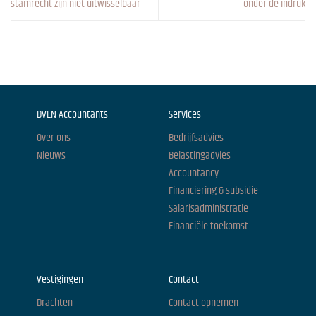
stamrecht zijn niet uitwisselbaar
onder de indruk
DVEN Accountants
Services
Over ons
Bedrijfsadvies
Nieuws
Belastingadvies
Accountancy
Financiering & subsidie
Salarisadministratie
Financiële toekomst
Vestigingen
Contact
Drachten
Contact opnemen