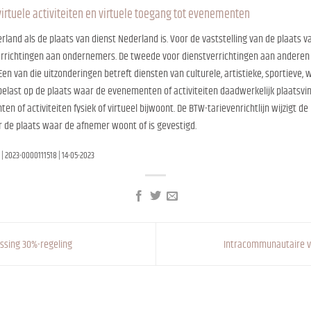
virtuele activiteiten en virtuele toegang tot evenementen
erland als de plaats van dienst Nederland is. Voor de vaststelling van de plaats 
verrichtingen aan ondernemers. De tweede voor dienstverrichtingen aan andere
en van die uitzonderingen betreft diensten van culturele, artistieke, sportieve, 
 belast op de plaats waar de evenementen of activiteiten daadwerkelijk plaatsvi
of activiteiten fysiek of virtueel bijwoont. De BTW-tarievenrichtlijn wijzigt de
 de plaats waar de afnemer woont of is gevestigd.
| 2023-0000111518 | 14-05-2023
assing 30%-regeling
Intracommunautaire ve