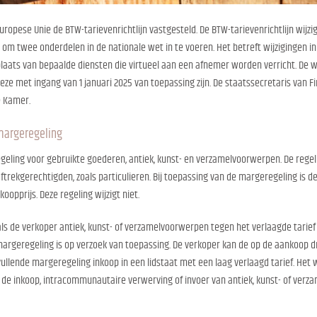
uropese Unie de BTW-tarievenrichtlijn vastgesteld. De BTW-tarievenrichtlijn wijzi
ten om twee onderdelen in de nationale wet in te voeren. Het betreft wijzigingen
plaats van bepaalde diensten die virtueel aan een afnemer worden verricht. De wi
eze met ingang van 1 januari 2025 van toepassing zijn. De staatssecretaris van 
e Kamer.
margeregeling
egeling voor gebruikte goederen, antiek, kunst- en verzamelvoorwerpen. De reg
aftrekgerechtigden, zoals particulieren. Bij toepassing van de margeregeling is 
oopprijs. Deze regeling wijzigt niet.
s de verkoper antiek, kunst- of verzamelvoorwerpen tegen het verlaagde tarief k
argeregeling is op verzoek van toepassing. De verkoper kan de op de aankoop dr
ullende margeregeling inkoop in een lidstaat met een laag verlaagd tarief. Het
 de inkoop, intracommunautaire verwerving of invoer van antiek, kunst- of ver