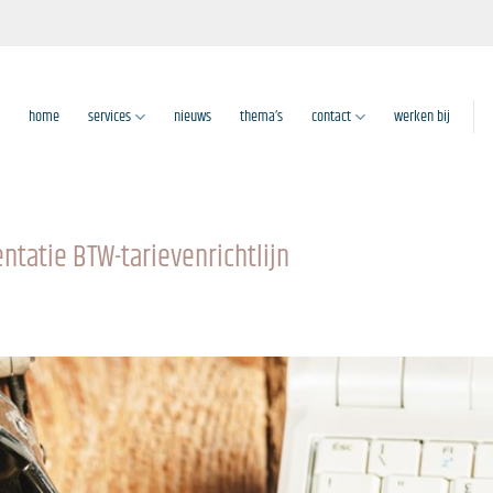
home
services
nieuws
thema’s
contact
werken bij
tatie BTW-tarievenrichtlijn