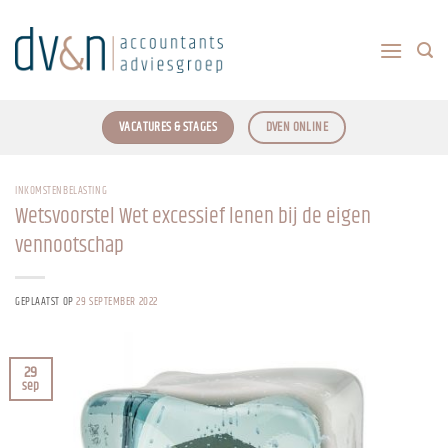
Ga
naar
inhoud
VACATURES & STAGES
DVEN ONLINE
INKOMSTENBELASTING
Wetsvoorstel Wet excessief lenen bij de eigen
vennootschap
GEPLAATST OP
29 SEPTEMBER 2022
29
sep