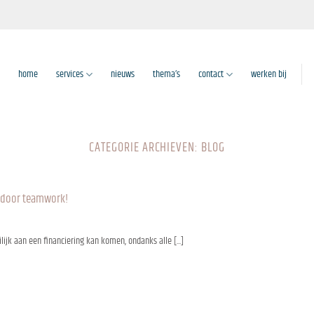
home
services
nieuws
thema’s
contact
werken bij
CATEGORIE ARCHIEVEN:
BLOG
n door teamwork!
jk aan een financiering kan komen, ondanks alle [...]