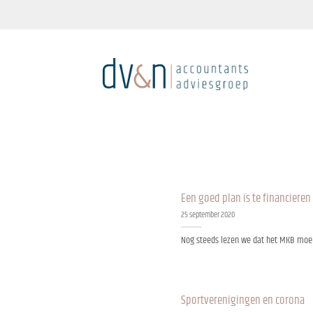
Ga
naar
inhoud
Een goed plan is te financiere
25 september 2020
Nog steeds lezen we dat het MKB moeili
Sportverenigingen en corona