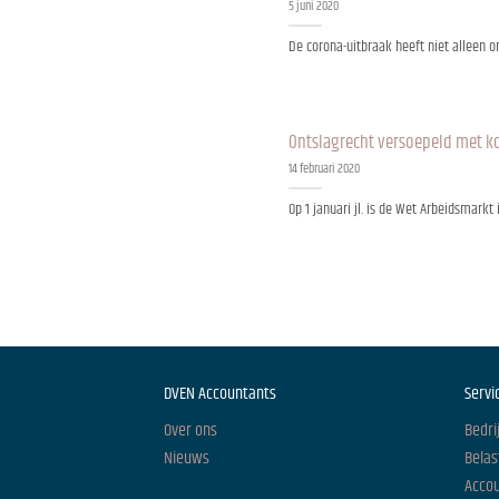
5 juni 2020
De corona-uitbraak heeft niet alleen onb
Ontslagrecht versoepeld met k
14 februari 2020
Op 1 januari jl. is de Wet Arbeidsmarkt
DVEN Accountants
Servi
Over ons
Bedri
Nieuws
Belas
Acco