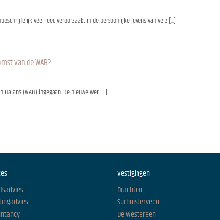
eschrijfelijk veel leed veroorzaakt in de persoonlijke levens van vele [...]
omst van de WAB?
 in Balans (WAB) ingegaan. De nieuwe wet [...]
ces
Vestigingen
jfsadvies
Drachten
tingadvies
Surhuisterveen
untancy
De Westereen