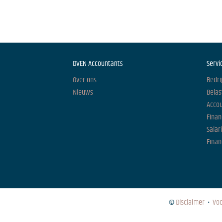
DVEN Accountants
Servi
Over ons
Bedri
Nieuws
Belas
Acco
Finan
Salar
Finan
©
Disclaimer
•
Vo