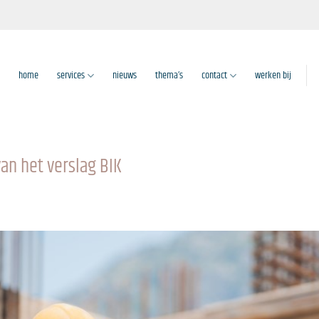
home
services
nieuws
thema’s
contact
werken bij
an het verslag BIK