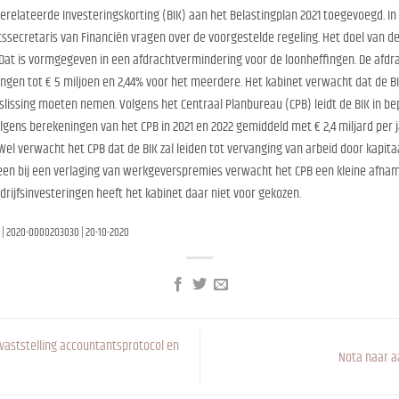
gerelateerde Investeringskorting (BIK) aan het Belastingplan 2021 toegevoegd. I
secretaris van Financiën vragen over de voorgestelde regeling. Het doel van de B
 Dat is vormgegeven in een afdrachtvermindering voor de loonheffingen. De afd
ngen tot € 5 miljoen en 2,44% voor het meerdere. Het kabinet verwacht dat de BIK 
slissing moeten nemen. Volgens het Centraal Planbureau (CPB) leidt de BIK in be
olgens berekeningen van het CPB in 2021 en 2022 gemiddeld met € 2,4 miljard per j
 Wel verwacht het CPB dat de BIK zal leiden tot vervanging van arbeid door kapit
leen bij een verlaging van werkgeverspremies verwacht het CPB een kleine afna
drijfsinvesteringen heeft het kabinet daar niet voor gekozen.
 | 2020-0000203030 | 20-10-2020
vaststelling accountantsprotocol en
Nota naar aa