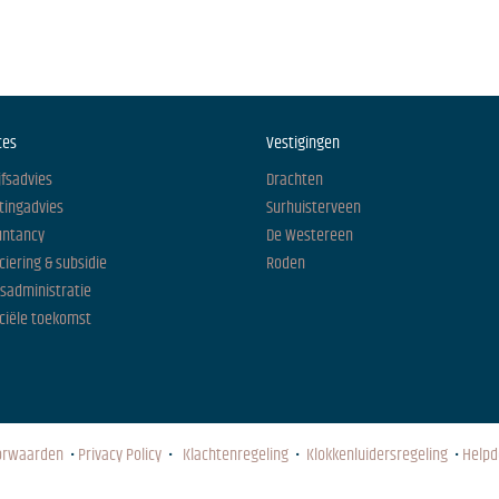
ces
Vestigingen
jfsadvies
Drachten
tingadvies
Surhuisterveen
untancy
De Westereen
ciering & subsidie
Roden
isadministratie
ciële toekomst
orwaarden
•
Privacy Policy
•
Klachtenregeling
•
Klokkenluidersregeling
•
Helpd