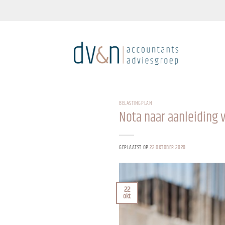
Ga
naar
inhoud
BELASTINGPLAN
Nota naar aanleiding v
GEPLAATST OP
22 OKTOBER 2020
22
okt