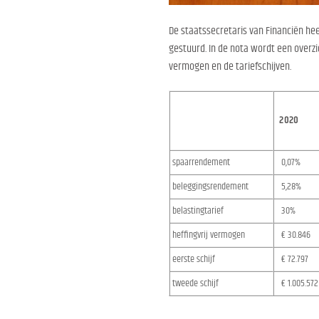
De staatssecretaris van Financiën he
gestuurd. In de nota wordt een overzi
vermogen en de tariefschijven.
2020
spaarrendement
0,07%
beleggingsrendement
5,28%
belastingtarief
30%
heffingvrij vermogen
€ 30.846
eerste schijf
€ 72.797
tweede schijf
€ 1.005.572