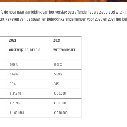
eft de nota naar aanleiding van het verslag betreffende het wetsvoorstel wijzi
cht gegeven van de spaar- en beleggingsrendementen voor 2020 en 2021, het belas
2021
2021
ONGEWIJZIGD BELEID
WETSVOORSTEL
0,03%
0,03%
5,69%
5,69%
30%
31%
€ 31.340
€ 50.000
€ 73.962
€ 50.000
€ 1.021.661
€ 950.000