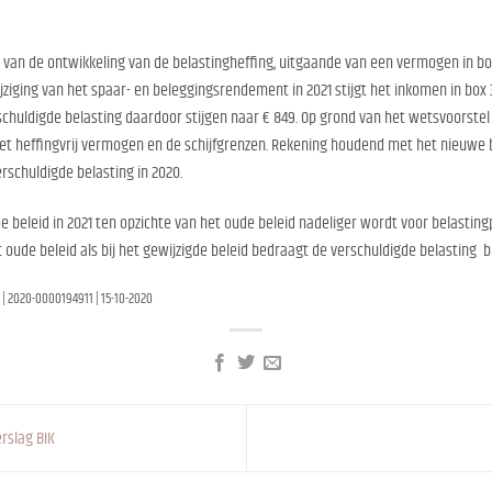
 van de ontwikkeling van de belastingheffing, uitgaande van een vermogen in box 
jziging van het spaar- en beleggingsrendement in 2021 stijgt het inkomen in box 3 
rschuldigde belasting daardoor stijgen naar € 849. Op grond van het wetsvoorstel 
et heffingvrij vermogen en de schijfgrenzen. Rekening houdend met het nieuwe b
verschuldigde belasting in 2020.
 beleid in 2021 ten opzichte van het oude beleid nadeliger wordt voor belastingp
t oude beleid als bij het gewijzigde beleid bedraagt de verschuldigde belasting b
 | 2020-0000194911 | 15-10-2020
rslag BIK