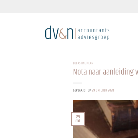
Ga
naar
inhoud
BELASTINGPLAN
Nota naar aanleiding v
GEPLAATST OP
29 OKTOBER 2020
29
okt