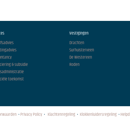
ces
Vestigingen
jfsadvies
Drachten
tingadvies
Surhuisterveen
untancy
De Westereen
ciering & subsidie
Roden
isadministratie
ciële toekomst
orwaarden
•
Privacy Policy
•
Klachtenregeling
•
Klokkenluidersregeling
•
Helpd