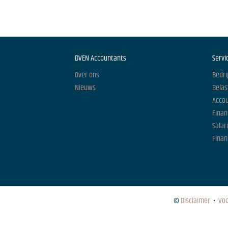
DVEN Accountants
Servi
Over ons
Bedri
Nieuws
Belas
Acco
Finan
Salar
Finan
©
Disclaimer
•
Vo