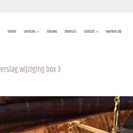
home
services
nieuws
thema’s
contact
werken bij
erslag wijziging box 3