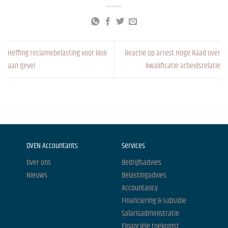
Heffing reclamebelasting voor klok
Reactie op arrest Hoge Raad over
aan gevel
kwalificatie arbeidsrelatie
DVEN Accountants
Services
Over ons
Bedrijfsadvies
Nieuws
Belastingadvies
Accountancy
Financiering & subsidie
Salarisadministratie
Financiële toekomst