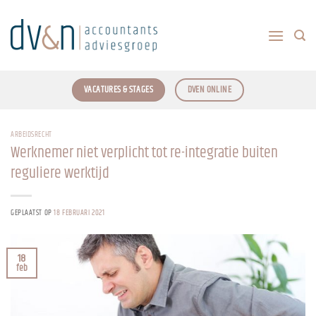
Ga
naar
inhoud
VACATURES & STAGES
DVEN ONLINE
ARBEIDSRECHT
Werknemer niet verplicht tot re-integratie buiten
reguliere werktijd
GEPLAATST OP
18 FEBRUARI 2021
18
feb